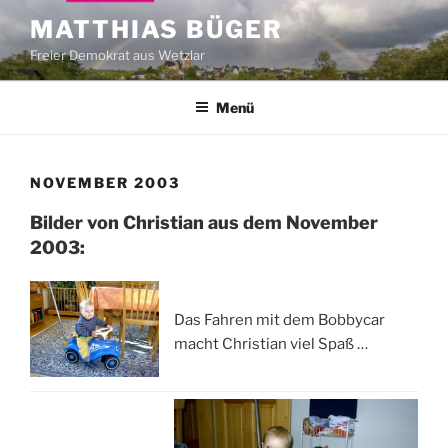
Zum
MATTHIAS BÜGER
Inhalt
Freier Demokrat aus Wetzlar
springen
Menü
NOVEMBER 2003
Bilder von Christian aus dem November
2003:
Das Fahren mit dem Bobbycar
macht Christian viel Spaß …