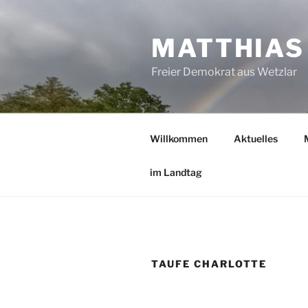
Zum
Inhalt
MATTHIAS
springen
Freier Demokrat aus Wetzlar
Willkommen
Aktuelles
im Landtag
TAUFE CHARLOTTE