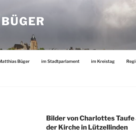
 BÜGER
Matthias Büger
im Stadtparlament
im Kreistag
Regi
Bilder von Charlottes Taufe 
der Kirche in Lützellinden