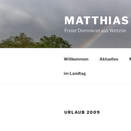
Zum
Inhalt
MATTHIAS
springen
Freier Demokrat aus Wetzlar
Willkommen
Aktuelles
im Landtag
URLAUB 2009