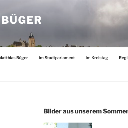
 BÜGER
Matthias Büger
im Stadtparlament
im Kreistag
Regi
Bilder aus unserem Somme